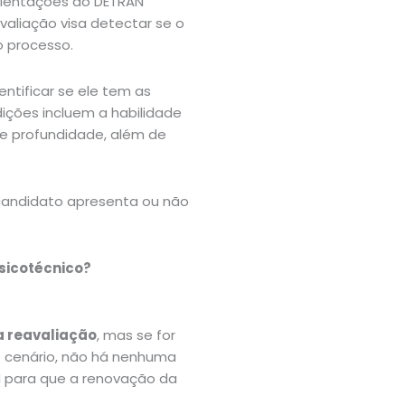
orientações do DETRAN
valiação visa detectar se o
o processo.
entificar se ele tem as
dições incluem a habilidade
de profundidade, além de
o candidato apresenta ou não
sicotécnico?
a reavaliação
, mas se for
 cenário, não há nenhuma
N para que a renovação da