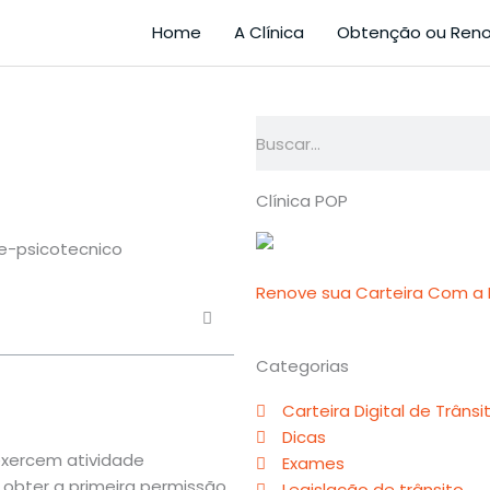
Home
A Clínica
Obtenção ou Ren
Pesquisar
Clínica POP
Renove sua Carteira Com a M
Categorias
Carteira Digital de Trânsi
Dicas
exercem atividade
Exames
bter a primeira permissão.
Legislação de trânsito