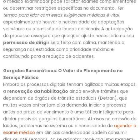
o médico examinador pode solicitar exames complementares
ou determinar restrições específicas no documento.
Ter
tempo para lidar com estas exigências médicas é vital
,
especialmente se houver a necessidade de adaptações
veiculares ou a emissão de laudos adicionais. A antecipação
do processo assegura que qualquer ajuste necessário no seu
permissão de dirigir
seja feito com calma, mantendo a
segurança nas estradas como prioridade máxima e
contribuindo para a redução de acidentes.
Gargalos Burocráticos: O Valor do Planejamento no
Serviço Público
Embora os processos digitais tenham agilizado muitas etapas,
a
renovação da habilitação
ainda envolve trâmites que
dependem de órgãos de trânsito estaduais (Detran), que
muitas vezes enfrentam alta demanda. Iniciar o processo
antes do prazo de vencimento é uma tática inteligente para
driblar possíveis gargalos burocráticos. Atrasos na emissão de
laudos, problemas no sistema ou a necessidade de
agendar o
exame médico
em clínicas credenciadas podem consumir
dias ou até semanas. Ao se adiantar, você cria uma margem