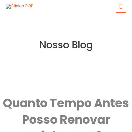
Ir
ME
para
PRI
o
conteúdo
Nosso Blog
Quanto Tempo Antes
Posso Renovar