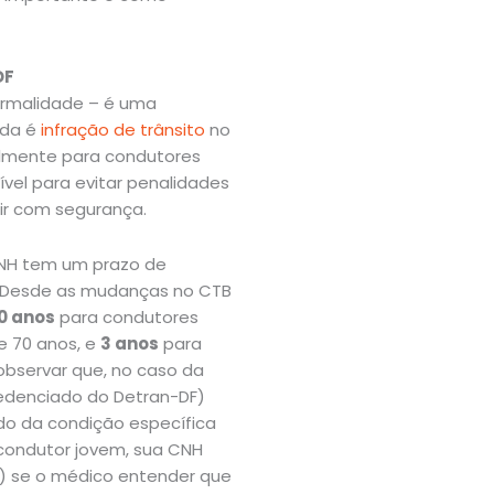
DF
rmalidade – é uma
ida é
infração de trânsito
no
gualmente para condutores
ível para evitar penalidades
gir com segurança.
CNH tem um prazo de
o. Desde as mudanças no CTB
0 anos
para condutores
e 70 anos, e
3 anos
para
observar que, no caso da
redenciado do Detran-DF)
o da condição específica
 condutor jovem, sua CNH
s) se o médico entender que