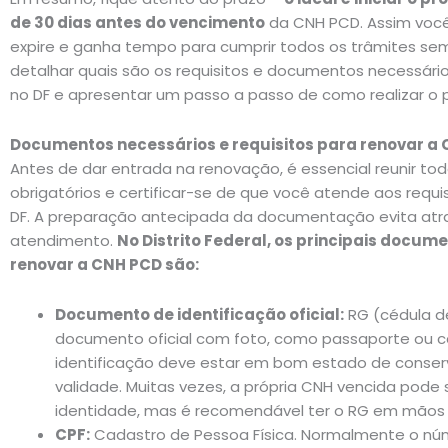
de 30 dias antes do vencimento
da CNH PCD. Assim voc
expire e ganha tempo para cumprir todos os trâmites sem
detalhar quais são os requisitos e documentos necessári
no DF e apresentar um passo a passo de como realizar o
Documentos necessários e requisitos para renovar a 
Antes de dar entrada na renovação, é essencial reunir t
obrigatórios e certificar-se de que você atende aos requis
DF. A preparação antecipada da documentação evita atra
atendimento.
No Distrito Federal, os principais docume
renovar a CNH PCD são:
Documento de identificação oficial:
RG (cédula de
documento oficial com foto, como passaporte ou car
identificação deve estar em bom estado de conser
validade. Muitas vezes, a própria CNH vencida pod
identidade, mas é recomendável ter o RG em mão
CPF:
Cadastro de Pessoa Física. Normalmente o núm