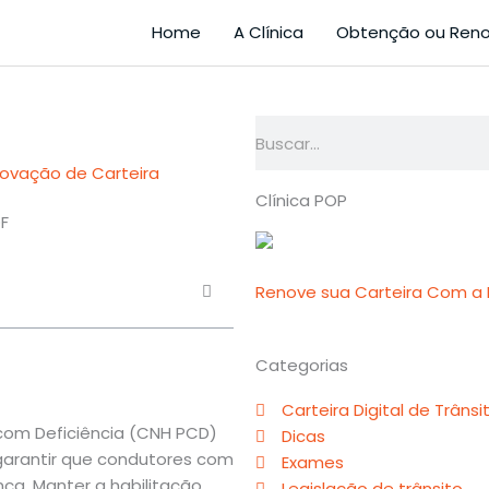
Home
A Clínica
Obtenção ou Ren
Pesquisar
ovação de Carteira
Clínica POP
Renove sua Carteira Com a M
Categorias
Carteira Digital de Trânsi
 com Deficiência (CNH PCD)
Dicas
 garantir que condutores com
Exames
ça. Manter a habilitação
Legislação de trânsito