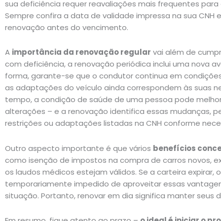
sua deficiência requer reavaliações mais frequentes para 
Sempre confira a data de validade impressa na sua CNH 
renovação antes do vencimento.
A
importância da renovação regular
vai além de cumpri
com deficiência, a renovação periódica inclui uma nova a
forma, garante-se que o condutor continua em condições
as adaptações do veículo ainda correspondem às suas n
tempo, a condição de saúde de uma pessoa pode melhorar
alterações – e a renovação identifica essas mudanças, pe
restrições ou adaptações listadas na CNH conforme neces
Outro aspecto importante é que vários
benefícios conc
como isenção de impostos na compra de carros novos, e
os laudos médicos estejam válidos. Se a carteira expirar, 
temporariamente impedido de aproveitar essas vantagens 
situação. Portanto, renovar em dia significa manter seus d
Em resumo, fique atento ao prazo –
o ideal é iniciar o 