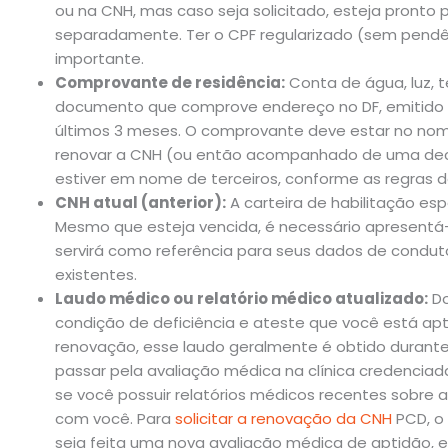
ou na CNH, mas caso seja solicitado, esteja pronto 
separadamente. Ter o CPF regularizado (sem pendên
importante.
Comprovante de residência:
Conta de água, luz, t
documento que comprove endereço no DF, emitido 
últimos 3 meses. O comprovante deve estar no nom
renovar a CNH (ou então acompanhado de uma decl
estiver em nome de terceiros, conforme as regras d
CNH atual (anterior):
A carteira de habilitação esp
Mesmo que esteja vencida, é necessário apresentá-
servirá como referência para seus dados de condutor
existentes.
Laudo médico ou relatório médico atualizado:
Do
condição de deficiência e ateste que você está apto
renovação, esse laudo geralmente é obtido durante
passar pela avaliação médica na clínica credenciada
se você possuir relatórios médicos recentes sobre a 
com você. Para
solicitar a renovação da CNH
PCD, o 
seja feita uma nova avaliação médica de aptidão, 