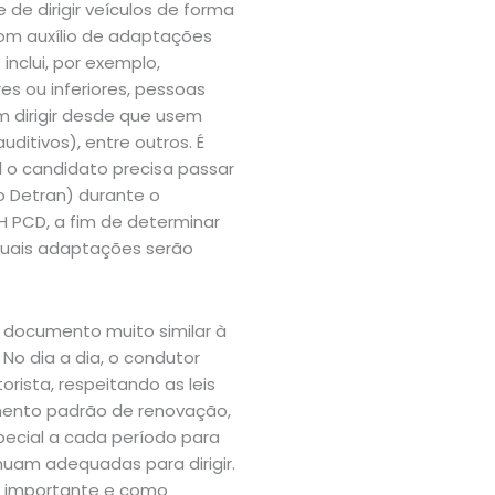
 de dirigir veículos de forma
com auxílio de adaptações
inclui, por exemplo,
s ou inferiores, pessoas
 dirigir desde que usem
ditivos), entre outros. É
l o candidato precisa passar
o Detran) durante o
 PCD, a fim de determinar
quais adaptações serão
 documento muito similar à
No dia a dia, o condutor
ista, respeitando as leis
mento padrão de renovação,
ecial a cada período para
uam adequadas para dirigir.
ão importante e como