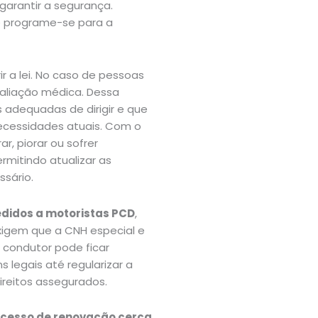
garantir a segurança.
e programe-se para a
r a lei. No caso de pessoas
valiação médica. Dessa
 adequadas de dirigir e que
ecessidades atuais. Com o
, piorar ou sofrer
rmitindo atualizar as
sário.
edidos a motoristas PCD
,
xigem que a CNH especial e
o condutor pode ficar
legais até regularizar a
ireitos assegurados.
processo de renovação cerca