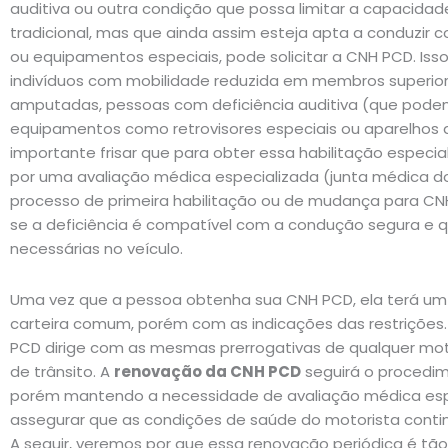
auditiva ou outra condição que possa limitar a capacidade
tradicional, mas que ainda assim esteja apta a conduzir 
ou equipamentos especiais, pode solicitar a CNH PCD. Isso 
indivíduos com mobilidade reduzida em membros superiore
amputadas, pessoas com deficiência auditiva (que podem
equipamentos como retrovisores especiais ou aparelhos au
importante frisar que para obter essa habilitação especia
por uma avaliação médica especializada (junta médica d
processo de primeira habilitação ou de mudança para CNH
se a deficiência é compatível com a condução segura e 
necessárias no veículo.
Uma vez que a pessoa obtenha sua CNH PCD, ela terá um
carteira comum, porém com as indicações das restrições. 
PCD dirige com as mesmas prerrogativas de qualquer motor
de trânsito. A
renovação da CNH PCD
seguirá o procedi
porém mantendo a necessidade de avaliação médica esp
assegurar que as condições de saúde do motorista contin
A seguir, veremos por que essa renovação periódica é t