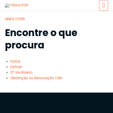
Ir
ME
para
PRI
o
LINKS ÚTEIS
conteúdo
Encontre o que
procura
Home
Detran
2ª Via Boleto
Obtenção ou Renovação CNH