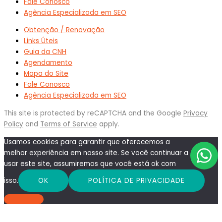
Fale Conosco
Agência Especializada em SEO
Obtenção / Renovação
Links Úteis
Guia da CNH
Agendamento
Mapa do Site
Fale Conosco
Agência Especializada em SEO
This site is protected by reCAPTCHA and the Google
Privacy
Policy
and
Terms of Service
apply.
Usamos cookies para garantir que oferecemos a
melhor experiência em nosso site. Se você continuar a
usar este site, assumiremos que você está ok com
isso.
OK
POLÍTICA DE PRIVACIDADE