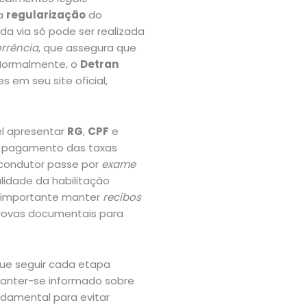
 a
regularização
do
da via só pode ser realizada
rrência
, que assegura que
 Normalmente, o
Detran
s em seu site oficial,
el apresentar
RG
,
CPF
e
 o pagamento das taxas
condutor passe por
exame
lidade da habilitação
é importante manter
recibos
provas documentais para
ue seguir cada etapa
manter-se informado sobre
ndamental para evitar