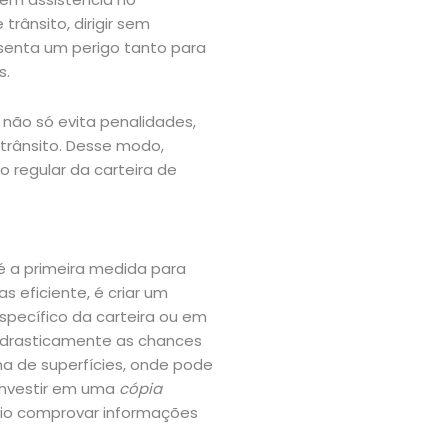
rânsito, dirigir sem
esenta um perigo tanto para
s.
i não só evita penalidades,
trânsito. Desse modo,
o regular da carteira de
é a primeira medida para
s eficiente, é criar um
pecífico da carteira ou em
z drasticamente as chances
a de superfícies, onde pode
 investir em uma
cópia
rio comprovar informações