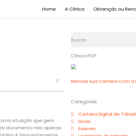
Home
A Clínica
Obtenção ou Ren
Pesquisar
Clínica POP
Renove sua Carteira Com a M
Categorias
Carteira Digital de Trânsi
 uma situação que gera
Dicas
este documento não apenas
Exames
também é frequentemente
Legislação de trânsito