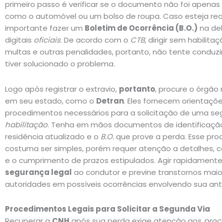
primeiro passo é verificar se o documento não foi apenas
como o automóvel ou um bolso de roupa. Caso esteja rea
importante fazer um
Boletim de Ocorrência (B.O.)
na de
digitais
oficiais
. De acordo com o
CTB
, dirigir sem habilit
multas e outras penalidades, portanto, não tente conduz
tiver solucionado o problema.
Logo após registrar o extravio,
portanto
, procure o órgão
em seu estado, como o
Detran
. Eles fornecem orientaçõe
procedimentos necessários para a solicitação de uma se
habilitação
. Tenha em mãos documentos de identificaçã
residência atualizado e o
B.O.
que prove a perda. Esse pro
costuma ser simples, porém requer atenção a detalhes,
e o cumprimento de prazos estipulados. Agir rapidament
segurança legal
ao condutor e previne transtornos maior
autoridades em possíveis ocorrências envolvendo sua ant
Procedimentos Legais para Solicitar a Segunda Via
Recuperar a
CNH
após sua perda exige atenção aos
proc