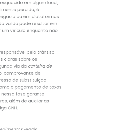
 esquecido em algum local,
lmente perdido, é
legacia ou em plataformas
ação válida pode resultar em
ir um veículo enquanto não
 responsável pelo trânsito
s claras sobre os
gunda via da
carteira de
o, comprovante de
cesso de substituição
 como o pagamento de taxas
e nessa fase garante
es, além de auxiliar as
iga CNH.
edimentos legais