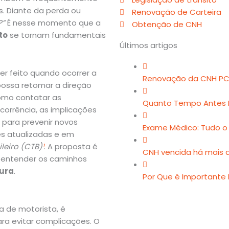
s. Diante da perda ou
Renovação de Carteira
?”
É nesse momento que a
Obtenção de CNH
to
se tornam fundamentais
Últimos artigos
er feito quando ocorrer a
Renovação da CNH PC
possa retomar a direção
como contatar as
Quanto Tempo Antes 
corrência, as implicações
s para prevenir novos
Exame Médico: Tudo o
es atualizadas e em
leiro (CTB)
¹
. A proposta é
CNH vencida há mais d
 entender os caminhos
gura
.
Por Que é Importante
a de motorista, é
ra evitar complicações. O