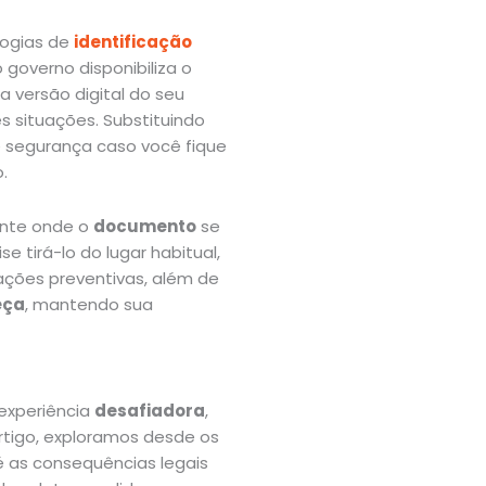
logias de
identificação
 governo disponibiliza o
 versão digital do seu
s situações. Substituindo
e segurança caso você fique
.
ente onde o
documento
se
 tirá-lo do lugar habitual,
 ações preventivas, além de
eça
, mantendo sua
experiência
desafiadora
,
rtigo, exploramos desde os
té as consequências legais