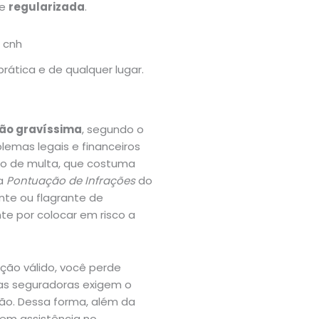
ce
regularizada
.
prática e de qualquer lugar.
ção gravíssima
, segundo o
blemas legais e financeiros
ção de multa, que costuma
na
Pontuação de Infrações
do
nte ou flagrante de
te por colocar em risco a
ção válido, você perde
 as seguradoras exigem o
ção. Dessa forma, além da
 sem assistência no