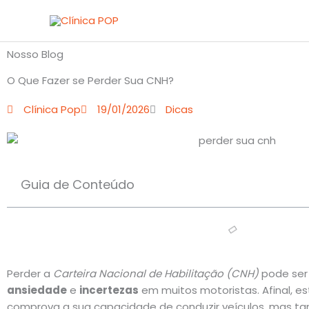
Ir
para
o
Nosso Blog
conteúdo
O Que Fazer se Perder Sua CNH?
Clínica Pop
19/01/2026
Dicas
Guia de Conteúdo
Perder a
Carteira Nacional de Habilitação (CNH)
pode ser
ansiedade
e
incertezas
em muitos motoristas. Afinal, 
comprova a sua capacidade de conduzir veículos, mas 