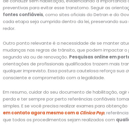
de conduzir sem habilitação, evidenciando a importância
preventivas para evitar esse transtorno. Seguir as orient
fontes confiáveis
, como sites oficiais do Detran e do Go
cada etapa seja cumprida dentro da lei, preservando sua
redor.
Outro ponto relevante é a necessidade de se manter atu
mudanças nas regras de trânsito, que podem impactar o 
segunda via ou de renovação.
Pesquisas online em porta
orientações de profissionais qualificados trazem mais tra
qualquer imprevisto. Essa postura cautelosa reforça sua
a
consciente e comprometido com a legalidade.
Em resumo, cuidar do seu documento de habilitação, agi
perda e ter sempre por perto referências confiáveis tor
simples. E se você precisa realizar exames para obtençã
em contato agora mesmo com a
Clínica Pop
, referência
que todos os procedimentos sejam realizados com
quali