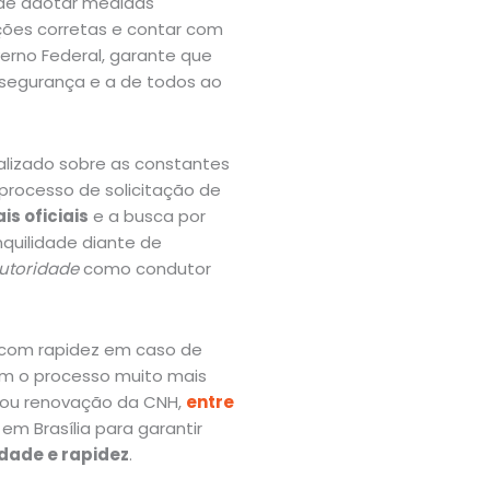
 de adotar medidas
ações corretas e contar com
verno Federal, garante que
 segurança e a de todos ao
alizado sobre as constantes
processo de solicitação de
is oficiais
e a busca por
nquilidade diante de
utoridade
como condutor
r com rapidez em caso de
nam o processo muito mais
o ou renovação da CNH,
entre
 em Brasília para garantir
dade e rapidez
.