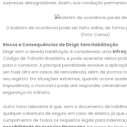
surpresas desagradáveis. Assim, sua condução permane
O boletim de ocorrência pode ser feito online, de forma 
(Foto: Canva)
Riscos e Consequências de Dirigir Sem Habilitação
Dirigir sem a devida habilitação é considerado uma
infra
Código de Trânsito Brasileiro
, e pode acarretar sérios pro
para o condutor. A principal penalidade envolve a aplica
ser mais alta em casos de reincidência, além de pontos 
seu registro. Em situações extremas, quando ocorre acide
imprudência, o motorista pode até responder criminalmen
segurança no trânsito.
Outro fator relevante é que, sem o documento de habilita
qualquer cobertura de seguro em caso de sinistro, já que
cumprimento de todos os requisitos legais para indeniza
possibilidade de prejuízo financeiro
, há riscos de ficar