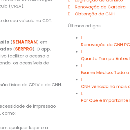
ulo (CRLV).
Renovação de Carteira
Obtenção de CNH
 do seu veículo na CDT.
Últimos artigos
sito
(
SENATRAN
) em
Renovação da CNH PC
Dados
(
SERPRO
). O app,
vo facilitar o acesso a
Quanto Tempo Antes 
nando-os acessíveis de
Exame Médico: Tudo o
são física do CRLV e da CNH.
CNH vencida há mais d
Por Que é Importante
 necessidade de impressão
, como:
m qualquer lugar e a