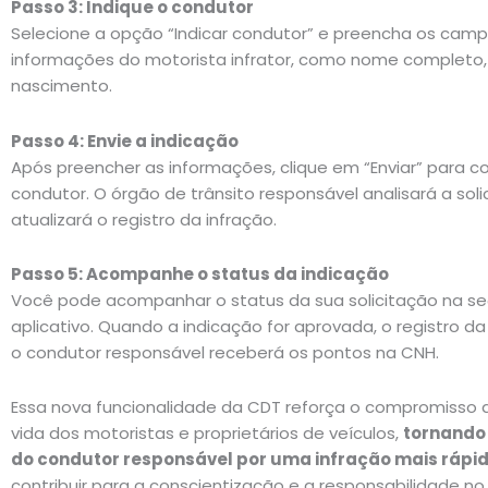
Passo 3: Indique o condutor
Selecione a opção “Indicar condutor” e preencha os cam
informações do motorista infrator, como nome completo,
nascimento.
Passo 4: Envie a indicação
Após preencher as informações, clique em “Enviar” para co
condutor. O órgão de trânsito responsável analisará a soli
atualizará o registro da infração.
Passo 5: Acompanhe o status da indicação
Você pode acompanhar o status da sua solicitação na se
aplicativo. Quando a indicação for aprovada, o registro da
o condutor responsável receberá os pontos na CNH.
Essa nova funcionalidade da CDT reforça o compromisso do
vida dos motoristas e proprietários de veículos,
tornando 
do condutor responsável por uma infração mais rápid
contribuir para a conscientização e a responsabilidade no