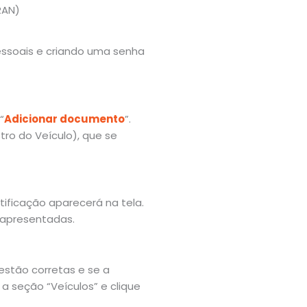
RAN)
essoais e criando uma senha
“
Adicionar documento
”.
tro do Veículo), que se
ificação aparecerá na tela.
s apresentadas.
estão corretas e se a
 a seção “Veículos” e clique