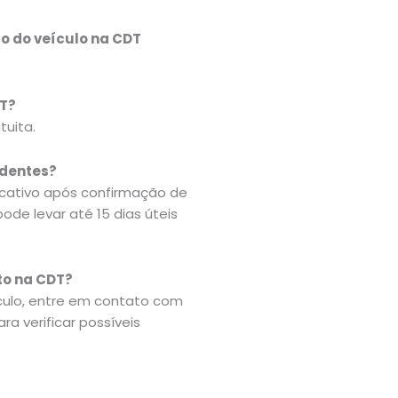
o do veículo na CDT
DT?
tuita.
ndentes?
cativo após confirmação de
ode levar até 15 dias úteis
to na CDT?
culo, entre em contato com
ra verificar possíveis