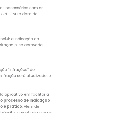
pos necessários com as
 CPF, CNH e data de
ncluir a indicação do
citação e, se aprovada,
ção “Infrações” do
 infração será atualizado, e
 aplicativo em facilitar a
o processo de indicação
o e prático
. Além de
 trânsito, garantindo que as