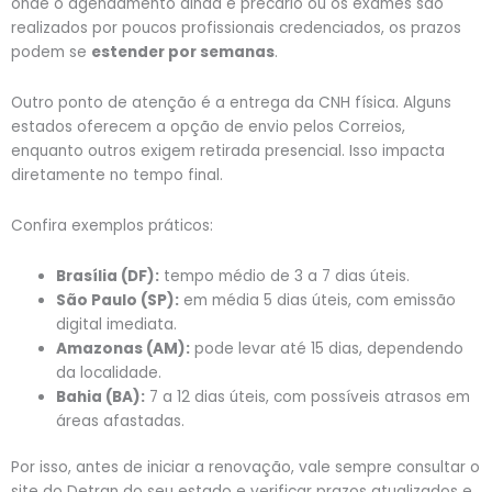
onde o agendamento ainda é precário ou os exames são
realizados por poucos profissionais credenciados, os prazos
podem se
estender por semanas
.
Outro ponto de atenção é a entrega da CNH física. Alguns
estados oferecem a opção de envio pelos Correios,
enquanto outros exigem retirada presencial. Isso impacta
diretamente no tempo final.
Confira exemplos práticos:
Brasília (DF):
tempo médio de 3 a 7 dias úteis.
São Paulo (SP):
em média 5 dias úteis, com emissão
digital imediata.
Amazonas (AM):
pode levar até 15 dias, dependendo
da localidade.
Bahia (BA):
7 a 12 dias úteis, com possíveis atrasos em
áreas afastadas.
Por isso, antes de iniciar a renovação, vale sempre consultar o
site do Detran do seu estado e verificar prazos atualizados e