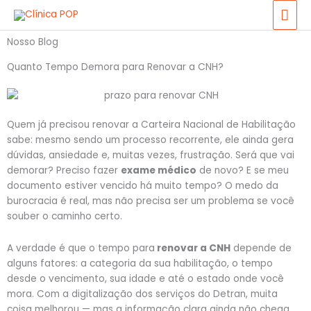
Ir
ME
para
PRI
o
Nosso Blog
conteúdo
Quanto Tempo Demora para Renovar a CNH?
Quem já precisou renovar a Carteira Nacional de Habilitação
sabe: mesmo sendo um processo recorrente, ele ainda gera
dúvidas, ansiedade e, muitas vezes, frustração. Será que vai
demorar? Preciso fazer
exame médico
de novo? E se meu
documento estiver vencido há muito tempo? O medo da
burocracia é real, mas não precisa ser um problema se você
souber o caminho certo.
A verdade é que o tempo para
renovar a CNH
depende de
alguns fatores: a categoria da sua habilitação, o tempo
desde o vencimento, sua idade e até o estado onde você
mora. Com a digitalização dos serviços do Detran, muita
coisa melhorou — mas a informação clara ainda não chega