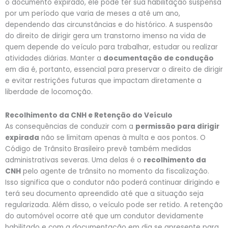
o documento expirado, ele pode ter sua habilitação suspensa
por um período que varia de meses a até um ano,
dependendo das circunstâncias e do histórico. A suspensão
do direito de dirigir gera um transtorno imenso na vida de
quem depende do veículo para trabalhar, estudar ou realizar
atividades diárias. Manter a
documentação de condução
em dia é, portanto, essencial para preservar o direito de dirigir
e evitar restrições futuras que impactam diretamente a
liberdade de locomoção.
Recolhimento da CNH e Retenção do Veículo
As consequências de conduzir com a
permissão para dirigir
expirada
não se limitam apenas à multa e aos pontos. O
Código de Trânsito Brasileiro prevê também medidas
administrativas severas. Uma delas é o
recolhimento da
CNH
pelo agente de trânsito no momento da fiscalização.
Isso significa que o condutor não poderá continuar dirigindo e
terá seu documento apreendido até que a situação seja
regularizada. Além disso, o veículo pode ser retido. A retenção
do automóvel ocorre até que um condutor devidamente
habilitado e com a documentação em dia se apresente para